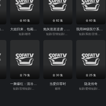
全 60 集
全 82 集
全 60 集
掌中物之玫瑰的预谋
大姐归来，包厢你也敢抢
炮灰崽崽逆袭，带妈科研强国
我用神级医疗系统征服全院
短剧/都市
短剧/言情短剧/逆袭
短剧/系统/言情短剧/逆袭
全 79 集
全 30 集
全 25 集
一舞爆红：清冷美人苏炸娱乐圈
当爱归零时
隐龙传奇
短剧/言情短剧/逆袭
都市
短剧/爱情短剧/强者