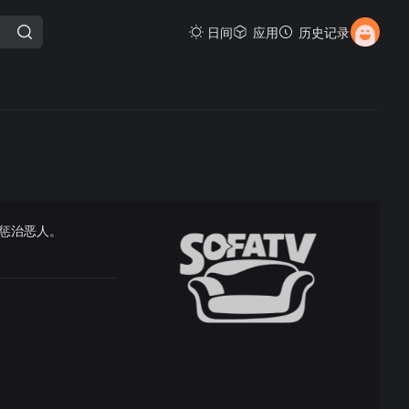
日间
应用
历史记录
惩治恶人。