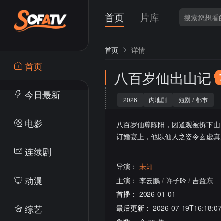
首页
片库
首页
详情
首页
八百岁仙出山记
今日最新
2026
内地剧
短剧
/
都市
电影
八百岁仙尊陈阳，因道观被拆下山
订婚宴上，他以仙人之姿令玄虚真
连续剧
导演：
未知
动漫
主演：
李云鹏
/
许子吟
/
吉益东
首播：
2026-01-01
综艺
最后更新：
2026-07-19T16:18:0