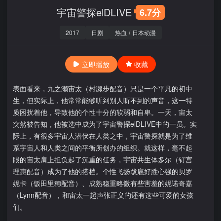
宇宙警探elDLIVE
6.7分
2017
日剧
热血
/
日本动漫
立即播放
收藏
表面看来，九之濑宙太（村濑步配音）只是一个平凡的初中
生，但实际上，他常常能够听到别人听不到的声音，这一特
质困扰着他，导致他的个性十分的软弱和自卑。一天，宙太
突然被告知，他被选中成为了宇宙警探elDLIVE中的一员。实
际上，有很多宇宙人潜伏在人类之中，宇宙警探就是为了维
系宇宙人和人类之间的平衡所创办的组织。就这样，毫不起
眼的宙太肩上担负起了沉重的任务，宇宙共生体多尔（钉宫
理惠配音）成为了他的搭档。个性飞扬跋扈好胜心强的贝罗
妮卡（饭田里穗配音）、成熟稳重略微有些害羞的妮诺奇嘉
（Lynn配音），和宙太一起声张正义的还有这些可爱的女孩
们。