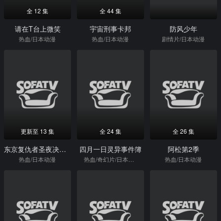
全 12 集
全 44 集
请在T台上微笑
宇宙刑事卡邦
防风少年
热血/日本动漫
热血/日本动漫
剧情片/日本动漫
更新至 13 集
全 24 集
全 26 集
东京复仇者圣夜决战篇
四月一日灵异事件簿
阿松第2季
热血/日本动漫
热血/奇幻片/日本动漫
热血/日本动漫