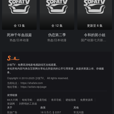
全 13 集
全 12 集
更新至 6 集
死神千年血战篇
伪恋第二季
令和的斑小姐
热血/日本动漫
热血/日本动漫
国产动漫/七月新番/热血/日本动漫
沙发TV - 免费高清电影电视剧综艺在线观看。
本站所有内容均来自互联网分享站点所提供的公开引用资源，未提供资源上传、存储服
务。
Copyright © 2010-2025 沙发TV。 All rights reserved.
当前站点：
https://shafatv.com
地址导航：
https://sofatv.vip/page
友情链接
66大片网
蛙蛙导航
迷鹿导航
青禾导航
硬核指南
免费资源库
资源网
刘野明的工具箱
关于
政策
其他
投放广告
18 U.S.C. § 2257
常见问题