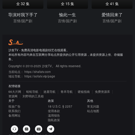
全 32 集
全 15 集
全 41 集
导演对我下手了
愉此一生
爱情回来了
言情/国产剧
言情/国产剧
言情/国产剧
沙发TV - 免费高清电影电视剧综艺在线观看。
本站所有内容均来自互联网分享站点所提供的公开引用资源，未提供资源上传、存储服
务。
Copyright © 2010-2025 沙发TV。 All rights reserved.
当前站点：
https://shafatv.com
地址导航：
https://sofatv.vip/page
友情链接
66大片网
蛙蛙导航
迷鹿导航
青禾导航
硬核指南
免费资源库
资源网
刘野明的工具箱
关于
政策
其他
投放广告
18 U.S.C. § 2257
常见问题
联系我们
使用条款
站点地图
备用网址
滥用报告
隐私政策