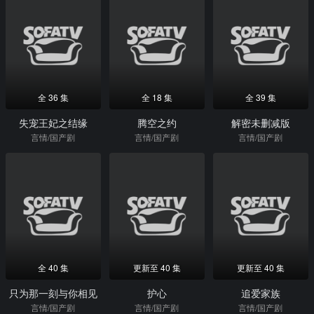
全 36 集
全 18 集
全 39 集
失宠王妃之结缘
腾空之约
解密未删减版
言情/国产剧
言情/国产剧
言情/国产剧
全 40 集
更新至 40 集
更新至 40 集
只为那一刻与你相见
护心
追爱家族
言情/国产剧
言情/国产剧
言情/国产剧