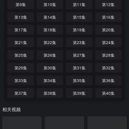
第9集
第10集
第11集
第12集
第13集
第14集
第15集
第16集
第17集
第18集
第19集
第20集
第21集
第22集
第23集
第24集
第25集
第26集
第27集
第28集
第29集
第30集
第31集
第32集
第33集
第34集
第35集
第36集
第37集
第38集
第39集
第40集
相关视频