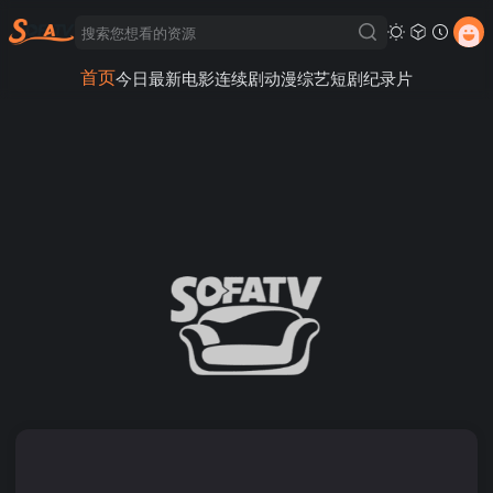
首页
今日最新
电影
连续剧
动漫
综艺
短剧
纪录片