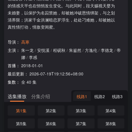
的情感天平也在悄悄发生变化。与此同时，段天赐视天婴为
未婚妻，以保护为名囚禁她，却被她冲破恩情绑架，与之划
清界限；洪家千金洪澜暗恋罗浮生，处处刁难她，却被她以
真性情打动，情敌变闺蜜。
导演：
高寒
主演：
朱一龙
/
安悦溪
/
程砚秋
/
朱鉴然
/
方逸伦
/
李德龙
/
帝
娜
/
李感
首播：
2018-01-01
最后更新：
2026-07-19T19:12:56+08:00
集数：
全 40 集
选集播放
分集介绍
线路1
线路2
线路3
第1集
第2集
第3集
第4集
第5集
第6集
第7集
第8集