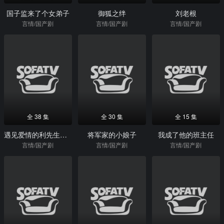
国子监来了个女弟子
御狐之绊
刘老根
言情/国产剧
言情/国产剧
言情/国产剧
全 38 集
全 30 集
全 15 集
遇见爱情的利先生未删减版
将军家的小娘子
我成了他的班主任
言情/国产剧
言情/国产剧
言情/国产剧