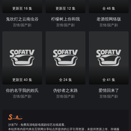
更新至 16 集
更新至 12 集
全 46 集
鬼吹灯之云南虫谷
柠檬树上你和我
老酒馆网络版
言情/国产剧
言情/国产剧
言情/国产剧
更新至 40 集
全 24 集
全 41 集
你的名字我的姓氏
伪钞者之末路
爱情回来了
言情/国产剧
言情/国产剧
言情/国产剧
沙发TV - 免费高清电影电视剧综艺在线观看。
本站所有内容均来自互联网分享站点所提供的公开引用资源，未提供资源上传、存储服