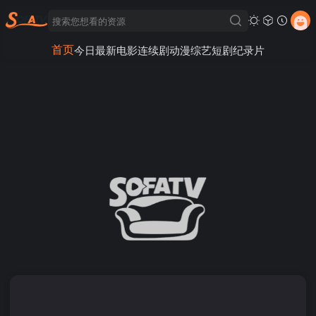
首页
今日最新
电影
连续剧
动漫
综艺
短剧
纪录片