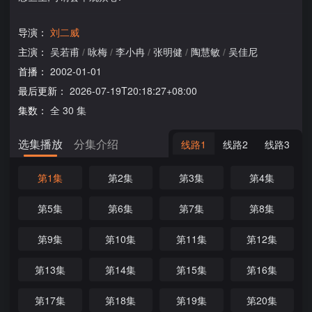
导演：
刘二威
主演：
吴若甫
/
咏梅
/
李小冉
/
张明健
/
陶慧敏
/
吴佳尼
首播：
2002-01-01
最后更新：
2026-07-19T20:18:27+08:00
集数：
全 30 集
选集播放
分集介绍
线路1
线路2
线路3
第1集
第2集
第3集
第4集
第5集
第6集
第7集
第8集
第9集
第10集
第11集
第12集
第13集
第14集
第15集
第16集
第17集
第18集
第19集
第20集