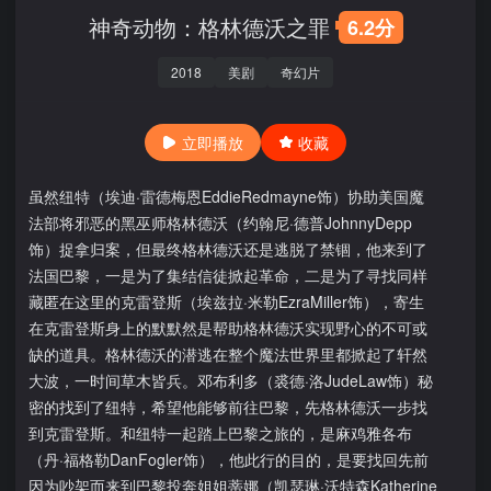
神奇动物：格林德沃之罪
6.2分
2018
美剧
奇幻片
立即播放
收藏
虽然纽特（埃迪·雷德梅恩EddieRedmayne饰）协助美国魔
法部将邪恶的黑巫师格林德沃（约翰尼·德普JohnnyDepp
饰）捉拿归案，但最终格林德沃还是逃脱了禁锢，他来到了
法国巴黎，一是为了集结信徒掀起革命，二是为了寻找同样
藏匿在这里的克雷登斯（埃兹拉·米勒EzraMiller饰），寄生
在克雷登斯身上的默默然是帮助格林德沃实现野心的不可或
缺的道具。格林德沃的潜逃在整个魔法世界里都掀起了轩然
大波，一时间草木皆兵。邓布利多（裘德·洛JudeLaw饰）秘
密的找到了纽特，希望他能够前往巴黎，先格林德沃一步找
到克雷登斯。和纽特一起踏上巴黎之旅的，是麻鸡雅各布
（丹·福格勒DanFogler饰），他此行的目的，是要找回先前
因为吵架而来到巴黎投奔姐姐蒂娜（凯瑟琳·沃特森Katherine