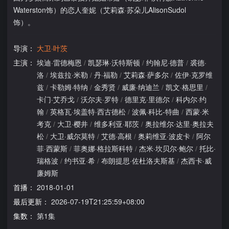
Waterston饰）的恋人奎妮（艾莉森·苏朵儿AlisonSudol
饰）。
导演：
大卫·叶茨
主演：
埃迪·雷德梅恩
/
凯瑟琳·沃特斯顿
/
约翰尼·德普
/
裘德·
洛
/
埃兹拉·米勒
/
丹·福勒
/
艾莉森·萨多尔
/
佐伊·克罗维
兹
/
卡勒姆·特纳
/
金秀贤
/
威廉·纳迪兰
/
凯文·格思里
/
卡门·艾乔戈
/
沃尔夫·罗特
/
德里克·里德尔
/
科内尔·约
翰
/
英格瓦·埃盖特·西古德松
/
波佩·科比-特曲
/
西蒙·米
考克
/
大卫·樱井
/
维多利亚·耶茨
/
奥拉维尔·达里·奥拉夫
松
/
大卫·威尔莫特
/
艾德·高根
/
奥莉维亚·波皮卡
/
阿尔
菲·西蒙斯
/
菲奥娜·格拉斯科特
/
杰米·坎贝尔·鲍尔
/
托比·
瑞格波
/
约书亚·希
/
布朗提思·佐杜洛夫斯基
/
杰西卡·威
廉姆斯
首播：
2018-01-01
最后更新：
2026-07-19T21:25:59+08:00
集数：
第1集