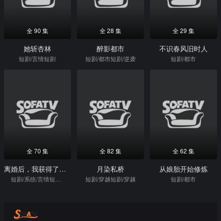
全 90 集
全 28 集
全 29 集
她斩杏林
醉影都市
不识春风旧时人
短剧/言情短剧
短剧/都市短剧/逆袭
短剧/都市
全 70 集
全 82 集
全 62 集
离婚后，我获得了复制系统
月染私桥
从娘胎开始修炼
短剧/系统/言情短剧/逆袭
短剧/穿越短剧/穿越
短剧/都市