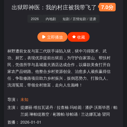
出狱即神医：我的村庄被我带飞了
7.0分
2026
内地剧
短剧
/
言情短剧
/
逆袭
立即播放
收藏
林野遭前女友与富二代联手诬陷入狱，狱中习得医术、武
功、厨艺，表现优异提前出狱后，为守护自家茶山、帮扶村
民，凭借所学与县城最大酒店达成合作，以爆款美食打开自
家农产品销路。他整合乡村资源创业、治愈多人顽疾赢得信
任，争取修路项目助力乡村振兴，扳倒恶势力、打脸仇人、
洗清冤屈，带领全村致富，走向人生巅峰！
导演：
未知
主演：
提娜丽·维拉瓦诺丹
/
拉查楠·玛哈菀
/
潘萨·沃斯毕恩
/
帕
兰妮·琳帕缇雅空
/
彬雅帕·珍帕诵
/
兰达娜瓦迪·望同
首播：
2026-01-01