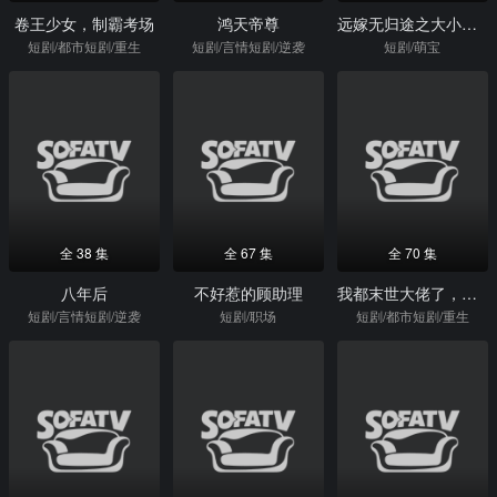
卷王少女，制霸考场
鸿天帝尊
远嫁无归途之大小姐的反击
短剧/都市短剧/重生
短剧/言情短剧/逆袭
短剧/萌宝
全 38 集
全 67 集
全 70 集
八年后
不好惹的顾助理
我都末世大佬了，让我重生当保镖
短剧/言情短剧/逆袭
短剧/职场
短剧/都市短剧/重生