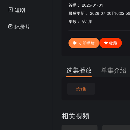
首播：
2025-01-01
短剧
最后更新：
2026-07-20T10:02:5
集数：
第1集
纪录片
立即播放
收藏
选集播放
单集介绍
第1集
相关视频