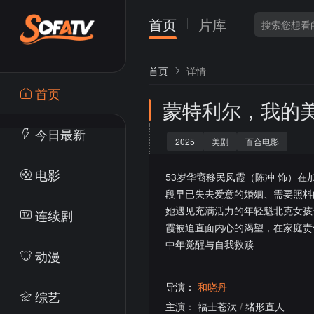
首页
片库
首页
详情
首页
蒙特利尔，我的
今日最新
2025
美剧
百合电影
电影
53岁华裔移民凤霞（陈冲 饰）
段早已失去爱意的婚姻、需要照料
她遇见充满活力的年轻魁北克女孩
连续剧
霞被迫直面内心的渴望，在家庭责
中年觉醒与自我救赎
动漫
导演：
和晓丹
综艺
主演：
福士苍汰
/
绪形直人