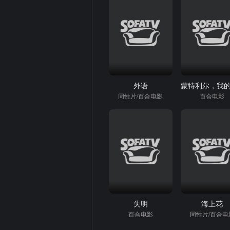
外语
同性片/百合电影
百合电影
失明
海上花
百合电影
同性片/百合电