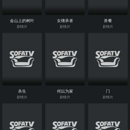
金山上的树叶
女继承者
兽餐
剧情片
剧情片
剧情片
杀生
何以为家
门
剧情片
剧情片
剧情片