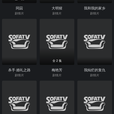
同囚
大明猩
我和我的家乡
剧情片
剧情片
剧情片
全 2 集
杀手·婚礼之路
梅艳芳
我灿烂的复仇
剧情片
剧情片
剧情片