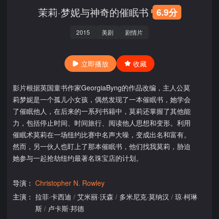
茉莉·梦妮与神奇的催眠书
6.9分
2015
美剧
剧情片
立即播放
收藏
影片根据英国童书作家GeorgiaByng的作品改编，主人公莫
莉梦妮是一个孤儿小女孩，偶然发现了一本催眠书，她学会
了催眠他人，在后来的一系列书籍中，莫莉还掌握了其他能
力，包括停止时间、时间旅行、阅读他人思想和变形。利用
催眠术莫莉在一场纽约比赛中名声大噪，变成出名和富有。
然而，另一伙人也盯上了那本催眠书，他们找我莫莉，胁迫
她参与一起抢劫纽约最著名珠宝店的计划。
导演：
Christopher N. Rowley
主演：
拉菲·卡西迪
/
艾米丽·沃森
/
多米尼克·莫纳汉
/
琼·柯琳
斯
/
卢卡斯·邦德