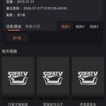
首播：
2015-01-01
最后更新：
2026-07-21T15:03:38+08:00
集数：
第1集
选集播放
单集介绍
线路1
线路2
线路3
第1集
相关视频
只有大海知道
芙洛拉与儿子
毕竟是巫女