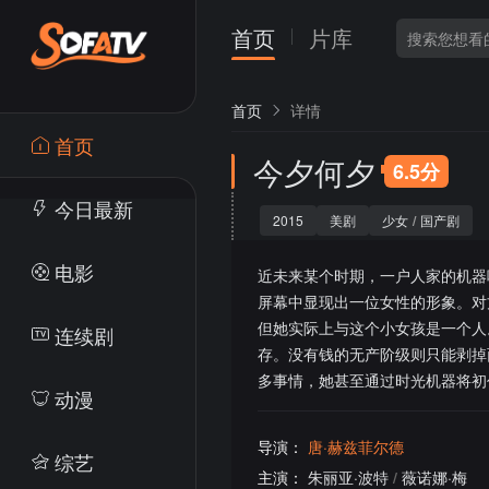
首页
片库
首页
详情
首页
今夕何夕
6.5分
今日最新
2015
美剧
少女
/
国产剧
电影
近未来某个时期，一户人家的机器
屏幕中显现出一位女性的形象。对
但她实际上与这个小女孩是一个人
连续剧
存。没有钱的无产阶级则只能剥掉
多事情，她甚至通过时光机器将初
动漫
导演：
唐·赫兹菲尔德
综艺
主演：
朱丽亚·波特
/
薇诺娜·梅