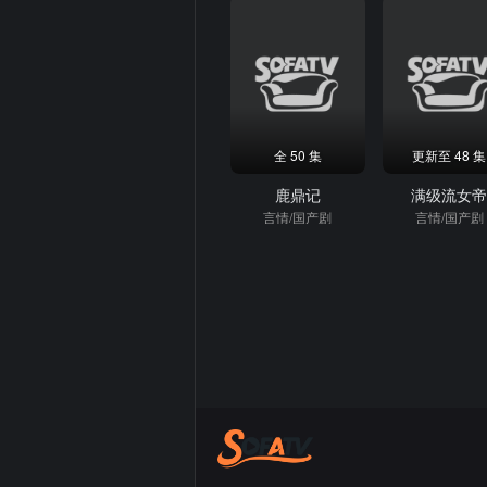
全 50 集
更新至 48 集
鹿鼎记
满级流女
言情/国产剧
言情/国产剧