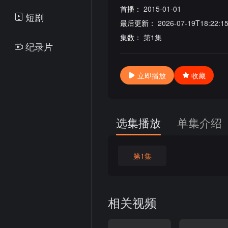
首播：
2015-01-01
短剧
最后更新：
2026-07-19T18:22:1
集数：
第1集
纪录片
立即播放
收藏
选集播放
单集介绍
第1集
相关视频