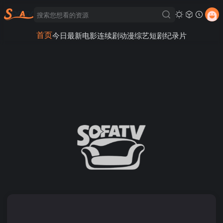
首页
今日最新
电影
连续剧
动漫
综艺
短剧
纪录片