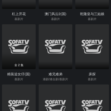
杠上开花
澳门风云2(国)
乾隆皇与三姑娘
喜剧片
喜剧片
喜剧片
全 2 集
精装追女仔(国)
难兄难弟
床探
喜剧片
港剧/港台剧/喜剧片
喜剧片