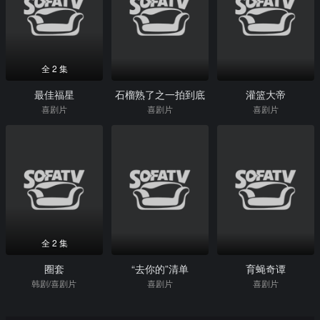
全 2 集
最佳福星
石榴熟了之一拍到底
灌篮大帝
喜剧片
喜剧片
喜剧片
全 2 集
圈套
“去你的”清单
育蝇奇谭
韩剧/喜剧片
喜剧片
喜剧片