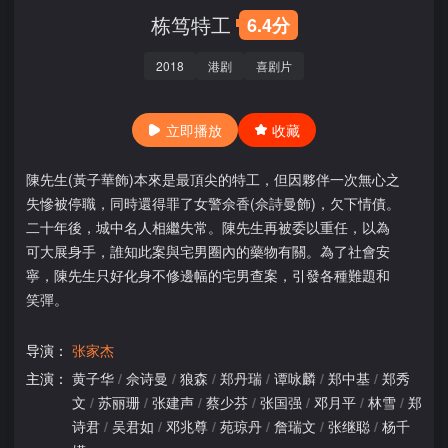
栋笃特工
6.4分
2018
港剧
喜剧片
立即播放
收藏
陳先生(黃子華飾)本來是最頂尖的特工，但因夥伴一次無心之
失慘被停職，同時還得罪了女警佘香(佘詩曼飾)，欠下情債。
二十年後，城中名人相繼失常。陳先生再被委以重任，以為
可大展身手，誰知此案與宅男圈內的藥物有關。為了社會安
寧，陳先生只好化身不修邊幅的宅男查案，引發各種難題和
笑彈。
导演：
张家杰
主演：
黄子华
/
佘诗曼
/
狼森
/
郑丹瑞
/
谭咏麟
/
郑中基
/
郑秀
文
/
苏丽珊
/
张建声
/
蔡少芬
/
张国强
/
邓月平
/
林雪
/
郑
诗君
/
吴君如
/
邓兆尊
/
苑琼丹
/
詹瑞文
/
张继聪
/
杨千