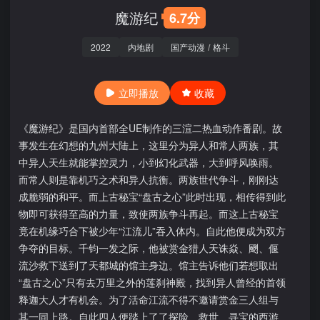
魔游纪
6.7分
2022
内地剧
国产动漫
/
格斗
立即播放
收藏
《魔游纪》是国内首部全UE制作的三渲二热血动作番剧。故
事发生在幻想的九州大陆上，这里分为异人和常人两族，其
中异人天生就能掌控灵力，小到幻化武器，大到呼风唤雨。
而常人则是靠机巧之术和异人抗衡。两族世代争斗，刚刚达
成脆弱的和平。而上古秘宝“盘古之心”此时出现，相传得到此
物即可获得至高的力量，致使两族争斗再起。而这上古秘宝
竟在机缘巧合下被少年“江流儿”吞入体内。自此他便成为双方
争夺的目标。千钧一发之际，他被赏金猎人天诛焱、颲、偃
流沙救下送到了天都城的馆主身边。馆主告诉他们若想取出
“盘古之心”只有去万里之外的莲刹神殿，找到异人曾经的首领
释迦大人才有机会。为了活命江流不得不邀请赏金三人组与
其一同上路。自此四人便踏上了了探险、救世、寻宝的西游