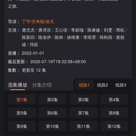
之旅。
导演：
丁宇/关奇聪/徐凡
主演：
鹿尤尤
/
唐泽宗
/
王心语
/
李郝瑞
/
陈睿婕
/
刘雯
/
周杭
/
陈新玥
/
陈洛伊
/
陈帅
/
谈维康
/
李雨霏
/
韩秋雨
/
黄殷
靖
/
拜跃
首播：
2022-01-01
最后更新：
2026-07-19T18:32:58+08:00
集数：
更新至 12 集
选集播放
分集介绍
线路1
线路2
线路3
第1集
第2集
第3集
第4集
第5集
第6集
第7集
第8集
第9集
第10集
第11集
第12集