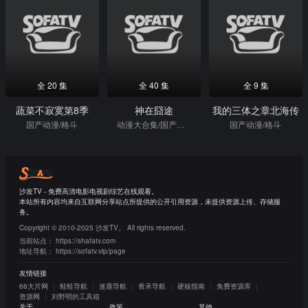
全 20 集
全 40 集
全 9 集
蔬菜不寂寞第8季
神在囧途
我的三体之章北海传
国产动漫/格斗
动漫大合集/国产动漫/格斗
国产动漫/格斗
沙发TV - 免费高清电影电视剧综艺在线观看。
本站所有内容均来自互联网分享站点所提供的公开引用资源，未提供资源上传、存储服
务。
Copyright © 2010-2025 沙发TV。 All rights reserved.
当前站点：
https://shafatv.com
地址导航：
https://sofatv.vip/page
友情链接
66大片网
蛙蛙导航
迷鹿导航
青禾导航
硬核指南
免费资源库
资源网
刘野明的工具箱
关于
政策
其他