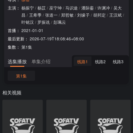
主演：
杨振宁
/
杨苡
/
巫宁坤
/
马识途
/
潘际銮
/
许渊冲
/
吴大
昌
/
王希季
/
张道一
/
郑哲敏
/
刘缘子
/
胡邦定
/
王汉斌
/
叶铭汉
/
罗振诜
/
彭珮云
首播：
2021-01-01
最后更新：
2026-07-19T18:08:46+08:00
集数：
第1集
选集播放
单集介绍
线路1
线路2
线路3
第1集
相关视频