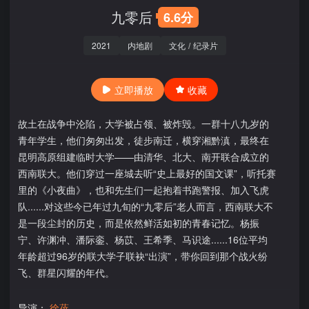
九零后
6.6分
2021
内地剧
文化
/
纪录片
立即播放
收藏
故土在战争中沦陷，大学被占领、被炸毁。一群十八九岁的
青年学生，他们匆匆出发，徒步南迁，横穿湘黔滇，最终在
昆明高原组建临时大学——由清华、北大、南开联合成立的
西南联大。他们穿过一座城去听“史上最好的国文课”，听托赛
里的《小夜曲》，也和先生们一起抱着书跑警报、加入飞虎
队......对这些今已年过九旬的“九零后”老人而言，西南联大不
是一段尘封的历史，而是依然鲜活如初的青春记忆。杨振
宁、许渊冲、潘际銮、杨苡、王希季、马识途......16位平均
年龄超过96岁的联大学子联袂“出演”，带你回到那个战火纷
飞、群星闪耀的年代。
导演：
徐蓓