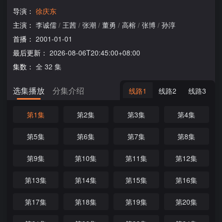
导演：
徐庆东
主演：
李诚儒
/
王茜
/
张潮
/
董勇
/
高榕
/
张博
/
孙淳
首播：
2001-01-01
最后更新：
2026-08-06T20:45:00+08:00
集数：
全 32 集
选集播放
分集介绍
线路1
线路2
线路3
第1集
第2集
第3集
第4集
第5集
第6集
第7集
第8集
第9集
第10集
第11集
第12集
第13集
第14集
第15集
第16集
第17集
第18集
第19集
第20集