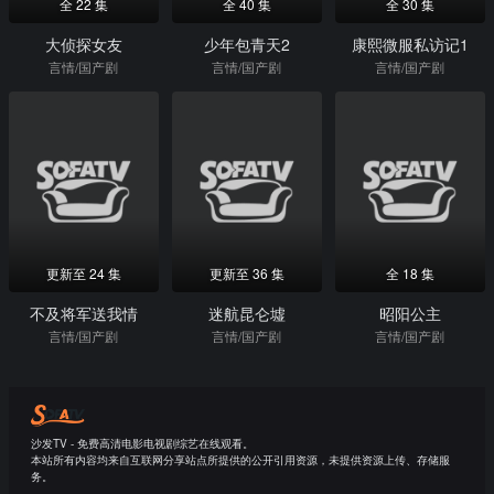
全 22 集
全 40 集
全 30 集
大侦探女友
少年包青天2
康熙微服私访记1
言情/国产剧
言情/国产剧
言情/国产剧
更新至 24 集
更新至 36 集
全 18 集
不及将军送我情
迷航昆仑墟
昭阳公主
言情/国产剧
言情/国产剧
言情/国产剧
沙发TV - 免费高清电影电视剧综艺在线观看。
本站所有内容均来自互联网分享站点所提供的公开引用资源，未提供资源上传、存储服
务。