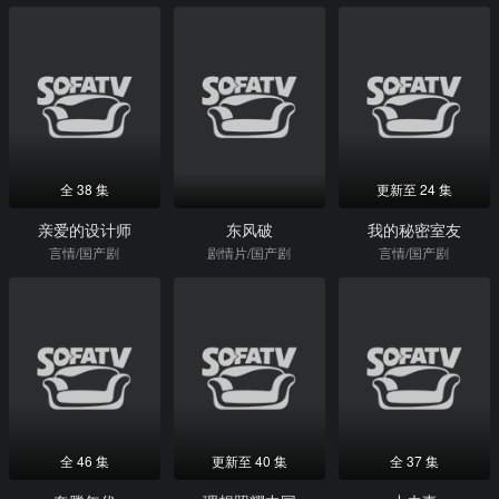
全 38 集
更新至 24 集
亲爱的设计师
东风破
我的秘密室友
言情/国产剧
剧情片/国产剧
言情/国产剧
全 46 集
更新至 40 集
全 37 集