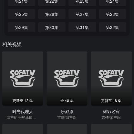
第21集
第22集
第23集
第24集
第25集
第26集
第27集
第28集
第29集
第30集
第31集
第32集
相关视频
更新至 12 集
全 40 集
更新至 18 集
时光代理人
乐游原
树影迷宫
国产动漫/经典国漫/格斗/国产剧
言情/国产剧
言情/国产剧