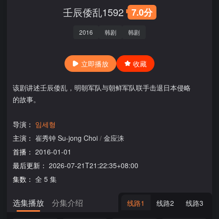
壬辰倭乱1592
7.0分
2016
韩剧
韩剧
立即播放
收藏
该剧讲述壬辰倭乱，明朝军队与朝鲜军队联手击退日本侵略
的故事。
导演：
임세형
主演：
崔秀钟 Su-jong Choi
/
金应洙
首播：
2016-01-01
最后更新：
2026-07-21T21:22:35+08:00
集数：
全 5 集
选集播放
分集介绍
线路1
线路2
线路3