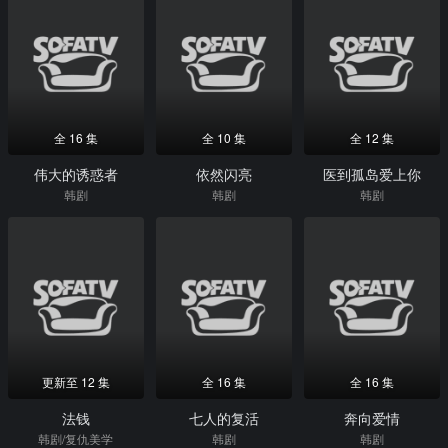
全 16 集
全 10 集
全 12 集
伟大的诱惑者
依然闪亮
医到孤岛爱上你
韩剧
韩剧
韩剧
更新至 12 集
全 16 集
全 16 集
法钱
七人的复活
奔向爱情
韩剧/复仇美学
韩剧
韩剧