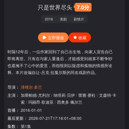
只是世界尽头
7.0分
2016
美剧
剧情片
立即播放
收藏
时隔12年后，一位作家回到了自己出生地，向家人宣告自己
即将离世。只有在与家人重逢后，才能感受到就算不断争吵
也遮掩不了心中的爱意，而怨恨则以疑虑和孤独的情感所诠
释。本片改编自让-吕克·拉戛尔斯的同名戏剧作品。
导演：
泽维尔·多兰
主演：
加斯帕德·尤利尔
/
纳塔莉·贝伊
/
蕾雅·赛杜
/
文森特·卡
索
/
玛丽昂·歌迪亚
/
西奥多·佩尔兰
首播：
2016-01-01
最后更新：
2026-07-21T17:16:01+08:00
集数：
第1集