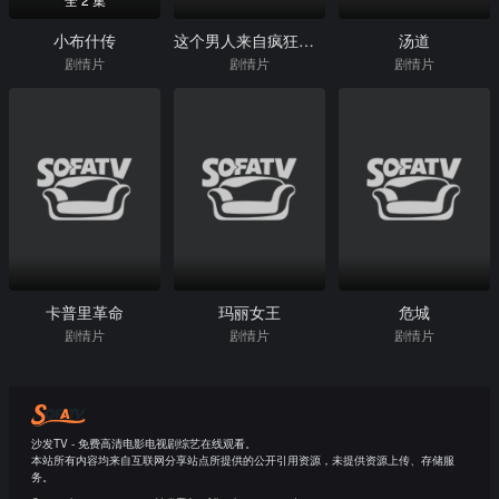
小布什传
这个男人来自疯狂世界
汤道
剧情片
剧情片
剧情片
卡普里革命
玛丽女王
危城
剧情片
剧情片
剧情片
沙发TV - 免费高清电影电视剧综艺在线观看。
本站所有内容均来自互联网分享站点所提供的公开引用资源，未提供资源上传、存储服
务。