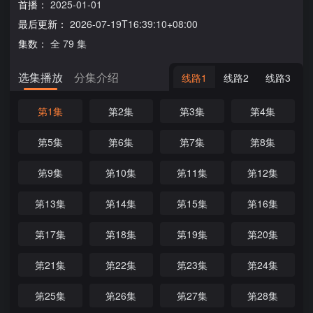
首播：
2025-01-01
最后更新：
2026-07-19T16:39:10+08:00
集数：
全 79 集
选集播放
分集介绍
线路1
线路2
线路3
第1集
第2集
第3集
第4集
第5集
第6集
第7集
第8集
第9集
第10集
第11集
第12集
第13集
第14集
第15集
第16集
第17集
第18集
第19集
第20集
第21集
第22集
第23集
第24集
第25集
第26集
第27集
第28集