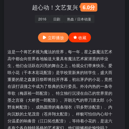
超心动！文艺复兴
6.0分
2016
日剧
热血
/
日本动漫
立即播放
收藏
这是一个将艺术视为魔法的世界，每一年，星之森魔法艺术
高中都会向世界各地输送大量具有魔法艺术家潜质的毕业
生，他们会活跃在闪亮的舞台之上，给观众们带来快乐。爱
咲小花（千本木彩花配音）是学校里新来的转学生，盛大而
重要的星之森夏日祭即将拉开序幕，初出茅庐的小花，竟然
在误打误撞之中成为了祭典的实行委员。外冷内热的一条寺
帝歌（梅原裕一郎配音）、特立独行沉浸在自己的世界里的
墨之宫葵（大桥贤一郎配音）、开朗元气的带刀凛太郎（小
野友树配音）、成熟圆滑的庵条瑠衣（羽多野涉配音）、内
向沉默的土笔茂音（苍井翔太配音）、样貌可怕但内心却十
分温柔的响奏音（江口拓也配音），等待着小花的，是这六
名有个各自独特风格的艺术家们，他们能够相处愉快吗？