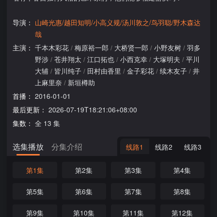
导演：
山崎光惠/越田知明/小高义规/汤川敦之/鸟羽聪/野木森达
哉
主演：
千本木彩花
/
梅原裕一郎
/
大桥贤一郎
/
小野友树
/
羽多
野涉
/
苍井翔太
/
江口拓也
/
小西克幸
/
大塚明夫
/
平川
大辅
/
皆川纯子
/
田村由香里
/
金子彩花
/
续木友子
/
井
上麻里奈
/
新垣樽助
首播：
2016-01-01
最后更新：
2026-07-19T18:21:06+08:00
集数：
全 13 集
选集播放
分集介绍
线路1
线路2
线路3
第1集
第2集
第3集
第4集
第5集
第6集
第7集
第8集
第9集
第10集
第11集
第12集