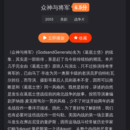
众神与将军
6.5分
2003
美剧
战争片
立即播放
收藏
《众神与将军》(GodsandGenerals)名为《葛底士堡》的续
集，其实是一部前传，算是赶了当今前传续拍的潮流。本片
几乎完全由《葛底士堡》原班人马演出，只不过扮演传奇李
将军的，已由马丁·辛改为另一奥斯卡级的老演员罗伯特杜瓦
尔担任，而导演、摄影等幕后人员则基本不变，因而可以推
断是和《葛底士堡》同一风格的。既然是前传，讲述的自然
是发生在葛底士堡战役前的南北战争的故事。按照导演兼编
剧罗纳德·麦克斯韦尔一贯的风格，少不了对这开始两年的著
名战役作一番详尽描述。因此，为了更好地了解剧情，我们
也有必要对这些战役作一些勾勒。美国内战的第一场主要战
斗发生在弗吉尼亚的曼萨斯，因而这场战斗经常被历史学家
们称为&quot;曼萨斯第一之战&quot;。从整个内战的尺度来