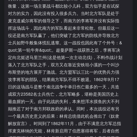
衡量，这第一场主要战斗都比较小儿科，双方似乎是在试探
对方的实力，因此没有投入很多兵力。当时北方军队是处于
麦克道威尔将军的领导之下，而南方的李将军并没有实际指
挥这场战斗，因此南方的军队看起来非常松散。但最后这一
役还是南方军队赢了，他们突破了北方军的防线并导致北方
士兵如野牛般集体慌乱逃窜。这一战役也因此有了个外号：&
quot;第一轮牛奔&quot;。趁曼萨斯一战获胜之后，李将军决
定向北挺进马里兰州(这是他第一次主动北伐)，不料作战计划
落入了北方军队之手，双方又在靠近安铁坦小溪的一个叫沙
布斯堡的地方展开了激战。北方盟军以三比一的优势兵力强
攻李将军的部队，结果南方军队不得不败退。1862年9月17
日的这场战斗是整个南北战争中单日伤亡最多的一天，共造
成双方23582名士兵伤亡，北方军略多，堪称是美国历史上
最血腥的一天。由于此战的失利，本来想浑水摸鱼的大不列
颠推迟了对于南方邦联政府的承认。同时，本次战役还有另
一个最具历史意义的后果：林肯总统借此机会推出了《奴隶
解放宣言》。时间到了1862年11月，由于不满意北方军总指
挥麦克林纳的无能，林肯新启用了伯恩塞得将军，后者自然