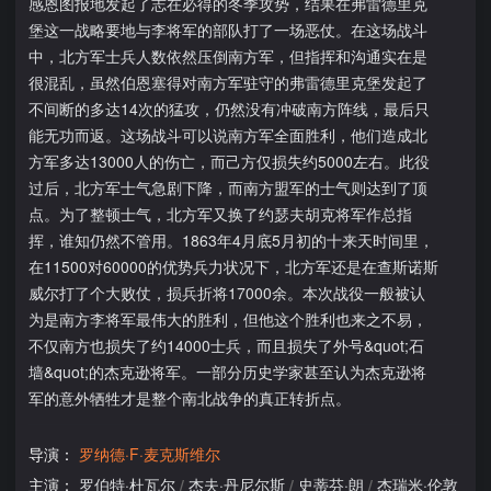
感恩图报地发起了志在必得的冬季攻势，结果在弗雷德里克
堡这一战略要地与李将军的部队打了一场恶仗。在这场战斗
中，北方军士兵人数依然压倒南方军，但指挥和沟通实在是
很混乱，虽然伯恩塞得对南方军驻守的弗雷德里克堡发起了
不间断的多达14次的猛攻，仍然没有冲破南方阵线，最后只
能无功而返。这场战斗可以说南方军全面胜利，他们造成北
方军多达13000人的伤亡，而己方仅损失约5000左右。此役
过后，北方军士气急剧下降，而南方盟军的士气则达到了顶
点。为了整顿士气，北方军又换了约瑟夫胡克将军作总指
挥，谁知仍然不管用。1863年4月底5月初的十来天时间里，
在11500对60000的优势兵力状况下，北方军还是在查斯诺斯
威尔打了个大败仗，损兵折将17000余。本次战役一般被认
为是南方李将军最伟大的胜利，但他这个胜利也来之不易，
不仅南方也损失了约14000士兵，而且损失了外号&quot;石
墙&quot;的杰克逊将军。一部分历史学家甚至认为杰克逊将
军的意外牺牲才是整个南北战争的真正转折点。
导演：
罗纳德·F·麦克斯维尔
主演：
罗伯特·杜瓦尔
/
杰夫·丹尼尔斯
/
史蒂芬·朗
/
杰瑞米·伦敦