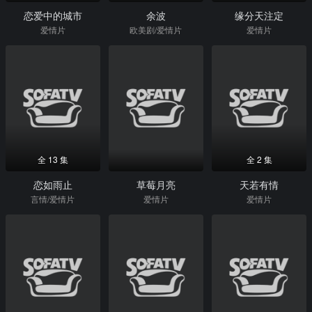
恋爱中的城市
余波
缘分天注定
爱情片
欧美剧/爱情片
爱情片
全 13 集
全 2 集
恋如雨止
草莓月亮
天若有情
言情/爱情片
爱情片
爱情片