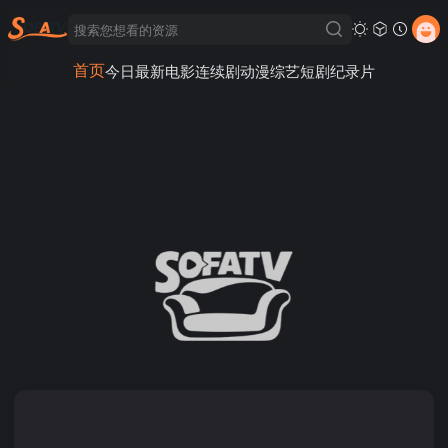
首页
今日最新
电影
连续剧
动漫
综艺
短剧
纪录片