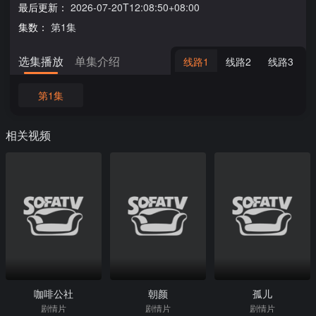
最后更新：
2026-07-20T12:08:50+08:00
集数：
第1集
选集播放
单集介绍
线路1
线路2
线路3
第1集
相关视频
咖啡公社
朝颜
孤儿
剧情片
剧情片
剧情片