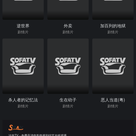
逆世界
外卖
加百列的地狱
剧情片
剧情片
剧情片
杀人者的记忆法
生在幼子
恶人当道(粤)
剧情片
剧情片
剧情片
沙发TV - 免费高清电影电视剧综艺在线观看。