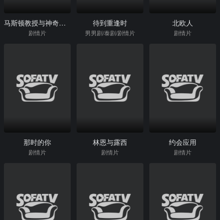
马斯顿教授与神奇女侠
待到重逢时
北欧人
剧情片
男男剧/泰剧/剧情片
剧情片
那时的你
林恩与露西
约会应用
剧情片
剧情片
剧情片