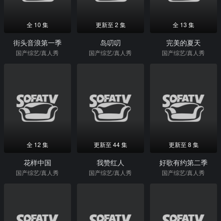
全 10 集
更新至 2 集
全 13 集
街头音浪第一季
岛叨叨
完美的夏天
国产综艺/真人秀
国产综艺/真人秀
国产综艺/真人秀
全 12 集
更新至 44 集
更新至 8 集
花样中国
我赞红人
好歌有约第二季
国产综艺/真人秀
国产综艺/真人秀
国产综艺/真人秀