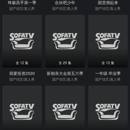
终极高手第一季
合伙吧少年
国货潮起来
国产综艺/真人秀
国产综艺/真人秀
国产综艺/真人秀
全 12 集
全 25 集
全 12 集
我要投资2020
新相亲大会第五六季
一年级·毕业季
国产综艺/真人秀
国产综艺/真人秀
国产综艺/真人秀