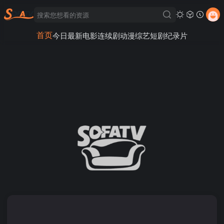
首页
今日最新
电影
连续剧
动漫
综艺
短剧
纪录片