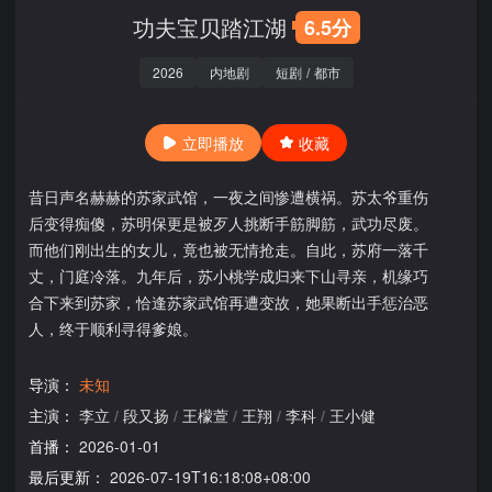
功夫宝贝踏江湖
6.5分
2026
内地剧
短剧
/
都市
立即播放
收藏
昔日声名赫赫的苏家武馆，一夜之间惨遭横祸。苏太爷重伤
后变得痴傻，苏明保更是被歹人挑断手筋脚筋，武功尽废。
而他们刚出生的女儿，竟也被无情抢走。自此，苏府一落千
丈，门庭冷落。九年后，苏小桃学成归来下山寻亲，机缘巧
合下来到苏家，恰逢苏家武馆再遭变故，她果断出手惩治恶
人，终于顺利寻得爹娘。
导演：
未知
主演：
李立
/
段又扬
/
王檬萱
/
王翔
/
李科
/
王小健
首播：
2026-01-01
最后更新：
2026-07-19T16:18:08+08:00