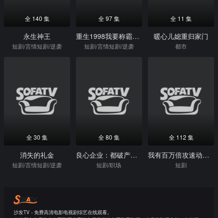
全 140 集
全 97 集
全 11 集
永生神王
重生1998我要称霸全世界
暖心儿媳重归家门
短剧/言情短剧/逆袭
短剧/言情短剧/逆袭
都市
全 30 集
全 80 集
全 112 集
消失的礼金
良心企业：都破产了还给灾区捐钱
我有百万倍攻速动态漫画第1季
短剧/言情短剧/逆袭
短剧/职场
短剧
沙发TV - 免费高清电影电视剧综艺在线观看。