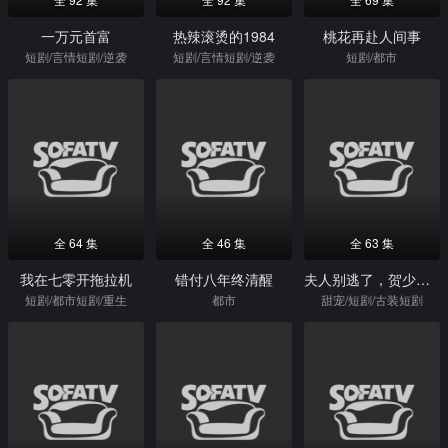
一万元首富
热辣滚烫的1984
桃花再赴人间事
短剧/言情短剧/逆袭
短剧/言情短剧/逆袭
短剧/都市
全 64 集
全 46 集
全 63 集
我在七零开拖拉机
错付八年终清醒
夫人别逃了，贺少真的是来报恩的
短剧/都市短剧/重生
都市
甜宠/短剧/古装短剧