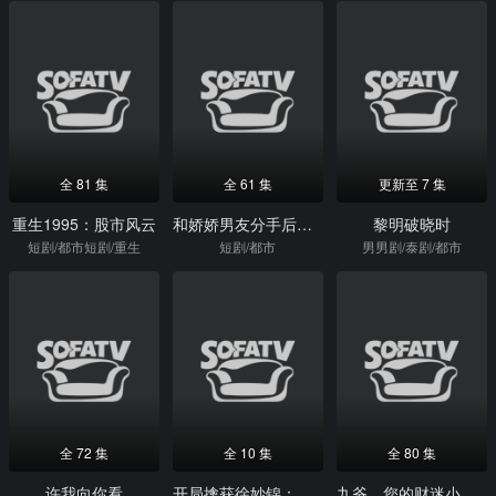
全 81 集
全 61 集
更新至 7 集
重生1995：股市风云
和娇娇男友分手后，忘记关亲密付了
黎明破晓时
短剧/都市短剧/重生
短剧/都市
男男剧/泰剧/都市
全 72 集
全 10 集
全 80 集
许我向你看
开局擒获徐妙锦：虾仁的逆袭路
九爷，您的财迷小娇妻已上线