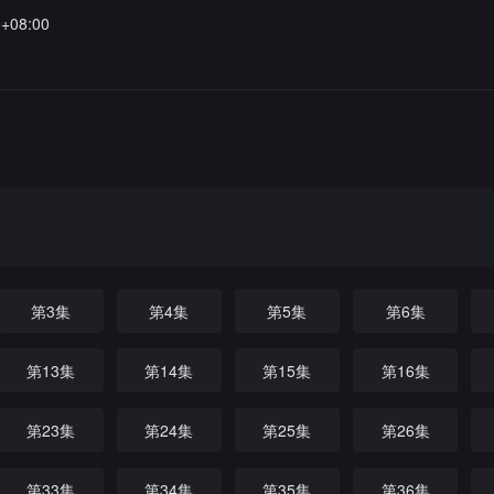
0+08:00
第3集
第4集
第5集
第6集
第13集
第14集
第15集
第16集
第23集
第24集
第25集
第26集
第33集
第34集
第35集
第36集