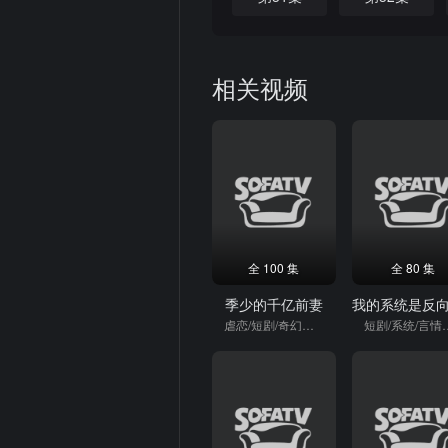
相关视频
全 100 集
全 80 集
季少的千亿前妻
虐恋/短剧/奇幻短剧
短剧/系统/