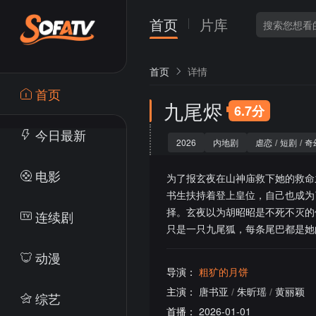
首页
片库
首页
详情
首页
九尾烬
6.7分
今日最新
2026
内地剧
虐恋
/
短剧
/
奇
电影
为了报玄夜在山神庙救下她的救命
书生扶持着登上皇位，自己也成为
择。玄夜以为胡昭昭是不死不灭的
连续剧
只是一只九尾狐，每条尾巴都是她
动漫
导演：
粗犷的月饼
主演：
唐书亚
/
朱昕瑶
/
黄丽颖
综艺
首播：
2026-01-01