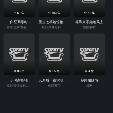
全 61 集
全 103 集
全 81 集
白昼凋零时
重生七零她惊艳家属院
等风来不如追风去
甜宠/短剧/古装短剧
短剧/穿越短剧/穿越
短剧/都市
全 80 集
全 65 集
全 4 集
子时杂货铺
认亲后，被软萌假千金粘上了
乡路姐妹情
短剧/言情短剧/逆袭
短剧/都市
短剧