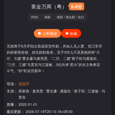
黄金万两（粤）
6.8分
2022
港剧
港剧
/
港台剧
/
玄幻
立即播放
收藏
无线将于6月开拍古装搞笑贺年剧，并由人见人爱、笑口常开
的薛家燕坐镇，担任奶奶角色，至于3对儿子及新抱则有“大
仔、大嫂”曹永廉与麦美恩、“二仔、二嫂”黄子恒与龚嘉欣、
“三仔、三嫂”马贯东与江嘉敏，3位向来“惹火”的女主角奉旨
斗气，“吵”旺农历新年！
导演：
吴冠宇
主演：
薛家燕
/
麦美恩
/
曹永廉
/
龚嘉欣
/
黄子恒
/
江嘉敏
/
马
贯东
首播：
2022-01-01
最后更新：
2026-07-19T20:13:18+08:00