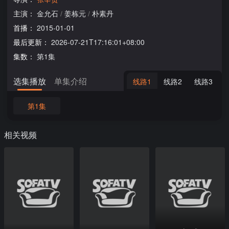
主演：
金允石
/
姜栋元
/
朴素丹
首播：
2015-01-01
最后更新：
2026-07-21T17:16:01+08:00
集数：
第1集
选集播放
单集介绍
线路1
线路2
线路3
第1集
相关视频