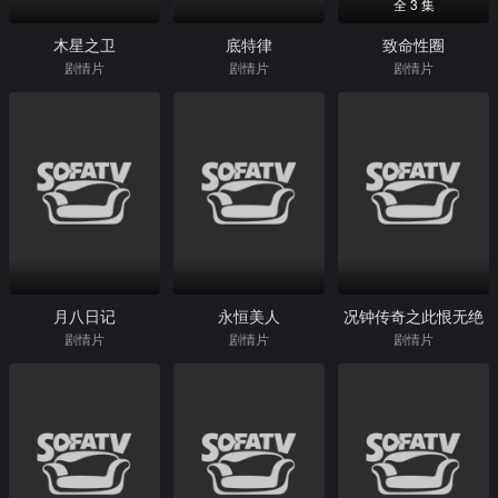
全 3 集
木星之卫
底特律
致命性圈
剧情片
剧情片
剧情片
月八日记
永恒美人
况钟传奇之此恨无绝
剧情片
剧情片
剧情片