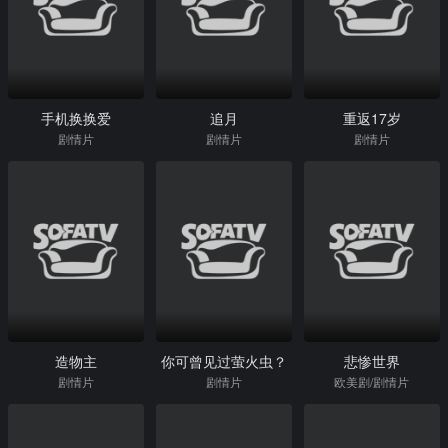
手机换换爱
追月
重返17岁
剧情片
剧情片
剧情片
造物主
你可曾见过萤火虫？
悲惨世界
剧情片
剧情片
欧美剧/剧情片