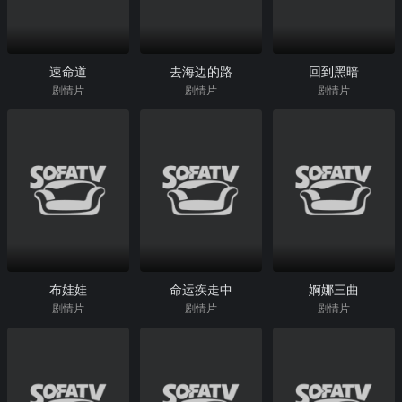
速命道
去海边的路
回到黑暗
剧情片
剧情片
剧情片
布娃娃
命运疾走中
婀娜三曲
剧情片
剧情片
剧情片