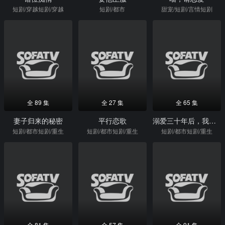
短剧/穿越短剧/穿越
短剧/都市
甜宠/短剧/言情短剧
全 89 集
全 27 集
全 65 集
妻子归来的秘密
平行恋歌
溺爱三十年后，我幡然醒悟
短剧/都市短剧/重生
短剧/都市短剧/重生
短剧/都市短剧/重生
全 81 集
全 57 集
全 91 集