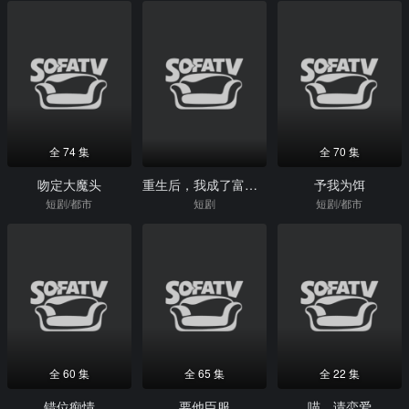
全 74 集
全 70 集
吻定大魔头
重生后，我成了富豪家的猫
予我为饵
短剧/都市
短剧
短剧/都市
全 60 集
全 65 集
全 22 集
错位痴情
要他臣服
喵，请恋爱