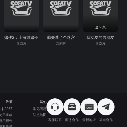
全 2 集
赌侠2：上海滩赌圣
戴夫造了个迷宫
我女友的男朋友
喜剧片
喜剧片
喜剧片
政策
其他
. § 2257
常见问题
使用条款
站点地图
客服联系
商务合作
最新地址
渠道合作
滥用报告
隐私政策