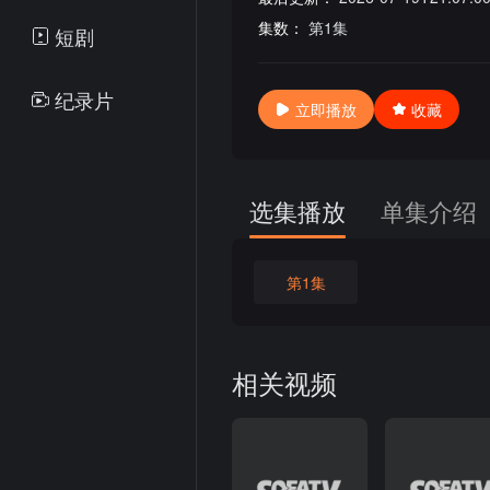
集数：
第1集
短剧
纪录片
立即播放
收藏
选集播放
单集介绍
第1集
相关视频