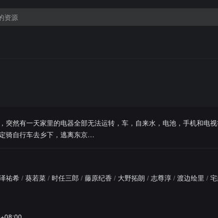
，突然有一天家里的电器全部无法运转，车，自来水，电池，手机和电视
定骑自行车去乡下，逃离东京…
泽祐希
/
葵若菜
/
时任三郎
/
藤原纪香
/
大野拓朗
/
志尊淳
/
渡边绘里
/
宅
0+08:00