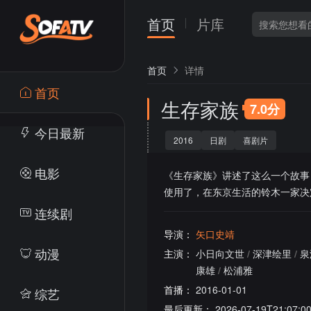
首页
片库
首页
详情
首页
生存家族
7.0分
今日最新
2016
日剧
喜剧片
电影
《生存家族》讲述了这么一个故事
使用了，在东京生活的铃木一家决
连续剧
导演：
矢口史靖
动漫
主演：
小日向文世
/
深津绘里
/
泉
康雄
/
松浦雅
首播：
2016-01-01
综艺
最后更新：
2026-07-19T21:07:0