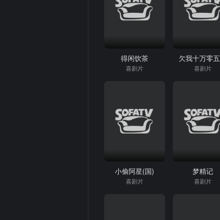
得闲饮茶
欠我十万零
喜剧片
喜剧片
小偷阿星(国)
梦精记
喜剧片
喜剧片