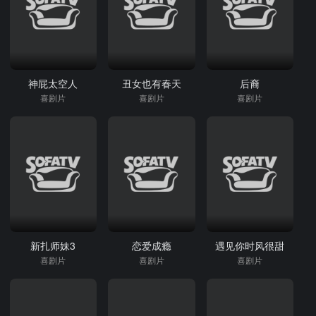
神屁太空人
丑女也有春天
后裔
喜剧片
喜剧片
喜剧片
新扎师妹3
恋爱成瘾
遇见你时风很甜
喜剧片
喜剧片
喜剧片