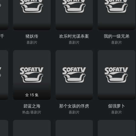
五千
猪妖传
欢乐时光谋杀案
我的一级兄弟
喜剧片
喜剧片
喜剧片
全 15 集
碧蓝之海
那个女孩的俘虏
倔强萝卜
热血/喜剧片
喜剧片
喜剧片