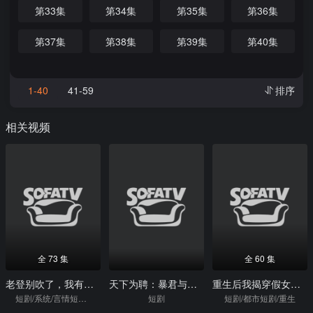
第33集
第34集
第35集
第36集
第37集
第38集
第39集
第40集
1-40
41-59
排序
相关视频
全 73 集
全 60 集
老登别吹了，我有吹牛成真系统
天下为聘：暴君与我共江山
重生后我揭穿假女儿真面目
短剧/系统/言情短剧/逆袭
短剧
短剧/都市短剧/重生