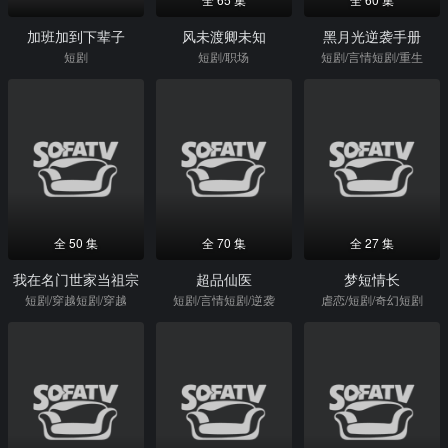
加班加到下辈子
风未渡卿未知
黑月光逆袭手册
短剧
短剧/职场
短剧/言情短剧/重生
全 50 集
全 70 集
全 27 集
我在名门世家当祖宗
超品仙医
梦短情长
短剧/穿越短剧/穿越
短剧/言情短剧/逆袭
虐恋/短剧/奇幻短剧