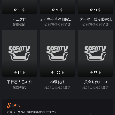
全 80 集
全 60 集
全 51 集
不二之臣
遗产争夺重生原配不好惹
这一次，我冷眼旁观
短剧/都市
短剧/言情短剧/逆袭
短剧/言情短剧/逆袭
全 84 集
全 100 集
全 77 集
平行恋人已加载
神级赘婿
黄金时代1990
短剧/现代
短剧/言情短剧/逆袭
短剧/言情短剧/逆袭
沙发TV - 免费高清电影电视剧综艺在线观看。