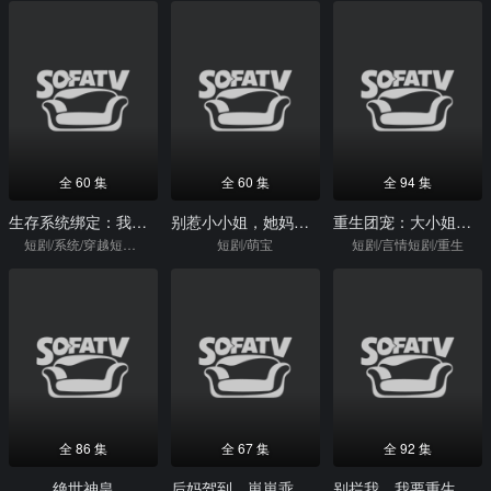
全 60 集
全 60 集
全 94 集
生存系统绑定：我靠贴贴续命
别惹小小姐，她妈是首富真千金
重生团宠：大小姐每天在线打脸
短剧/系统/穿越短剧/穿越
短剧/萌宝
短剧/言情短剧/重生
全 86 集
全 67 集
全 92 集
绝世神皇
后妈驾到，崽崽乖乖站好
别拦我，我要重生起飞