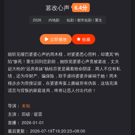
篡改心声
6.4分
2026
内地剧
短剧
/
都市短剧
/
重生
立即播放
收藏
能听见哑巴婆婆心声的周木槿，对婆婆悉心照料，却遭其“构
陷”惨死！重生回到悲剧前，她惊觉婆婆心声竟被篡改，丈夫
赵大栓的“远房表妹”杨桂芬更是藏着致命阴谋，两人不仅有私
情，还为夺财产、骗保险，联手虐待婆婆并嫁祸于她！周木
槿步步为营搜证据，在婆婆寿宴上撕破所有伪装，这场充满
谎言与背叛的家庭迷局，终将让恶人付出代价！
导演：
未知
主演：
田硕
/
翟震
首播：
2026-01-01
最后更新：
2026-07-19T16:20:23+08:00