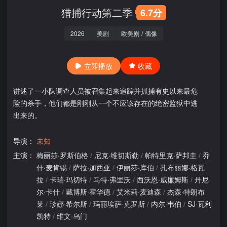
猎捕行动第二季
6.7分
2026
美剧
欧美剧
/
偶像
立即播放
收藏
讲述了一小队调查人员被召集起来追踪并抓捕有史以来最危
险的杀手，他们都是刚刚从一个不应该存在的绝密监狱中逃
出来的。
导演：
未知
主演：
梅丽莎·罗斯伯格
/
尼克·维切斯勒
/
帕特里克·萨邦圭
/
乔
什·麦肯锡
/
萨拉·加西亚
/
伊丽莎·库伯
/
扎布丽娜·格瓦
拉
/
卡瑞·玛切特
/
马特·弗里沃
/
西沃恩·威廉姆斯
/
丹尼
尔·卡什
/
戴博斯·霍华德
/
艾米莉·麦迪森
/
杰森·特朗布
莱
/
珍娜·希尔斯
/
玛丽埃萨·克罗斯
/
内尔·韦伯
/
SJ·瓦利
凯特
/
维文·乌门