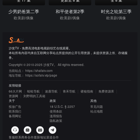
少男奶爸第二季
和平使者第2季
时光之轮第三季
欧美剧/偶像
欧美剧/偶像
欧美剧/偶像
沙发TV - 免费高清电影电视剧综艺在线观看。
本站所有内容均来自互联网分享站点所提供的公开引用资源，未提供资源上传、存储服
务。
Copyright © 2010-2025 沙发TV。 All rights reserved.
当前站点：
https://shafatv.com
地址导航：
https://sofatv.vip/page
友情链接
66大片网
蛙蛙导航
迷鹿导航
青禾导航
硬核指南
免费资源库
资源网
刘野明的工具箱
关于
政策
其他
投放广告
18 U.S.C. § 2257
常见问题
联系我们
使用条款
站点地图
备用网址
滥用报告
隐私政策
客服联系
商务合作
最新地址
渠道合作